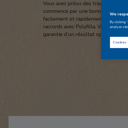
Vous avez prévu des travaux de pei
commence par une bonne préparatio
We respec
facilement et rapidement les trous, 
By clicking 
raccords avec Polyfilla. Vous aurez ai
analyze site
garantie d’un résultat optimal !
Cookies