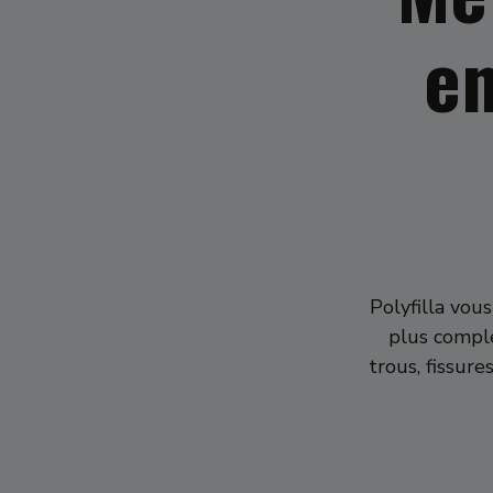
en
Polyfilla vou
plus comple
trous, fissur