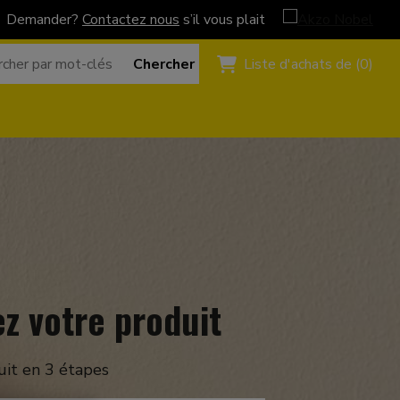
Demander?
Contactez nous
s’il vous plait
Payez en toute sécurité avec
Chercher
Liste d'achats de (0)
z votre produit
uit en 3 étapes