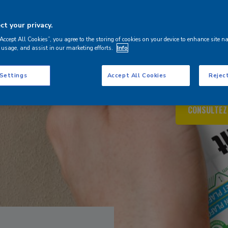
nture ? Tout
n ! Éliminez
t your privacy.
fissures ou
“Accept All Cookies”, you agree to the storing of cookies on your device to enhance site n
nsi la
 usage, and assist in our marketing efforts.
Info
Vous ne trouv
nous!
 Settings
Accept All Cookies
Reject
CONSULTEZ