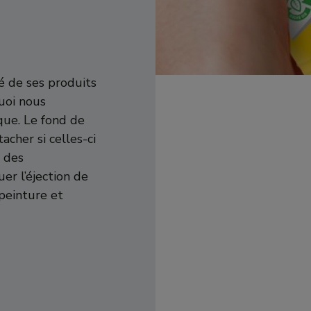
é de ses produits
uoi nous
que. Le fond de
cher si celles-ci
à des
er l’éjection de
 peinture et