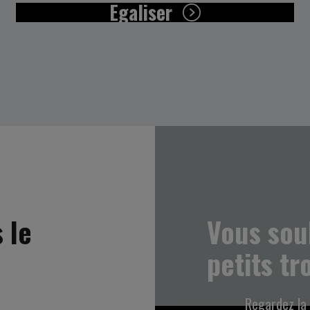
Egaliser
 le
Vous sou
petits tr
Regardez la 