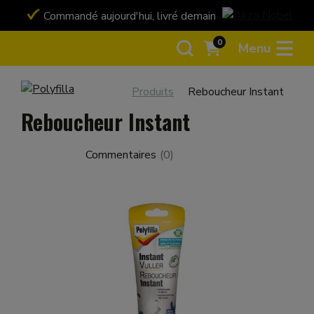
Commandé aujourd'hui, livré demain
Payez en toute 
Bancontact ou ca
0
Menu
Produits
Reboucheur Instant
Reboucheur Instant
Commentaires
(
0
)