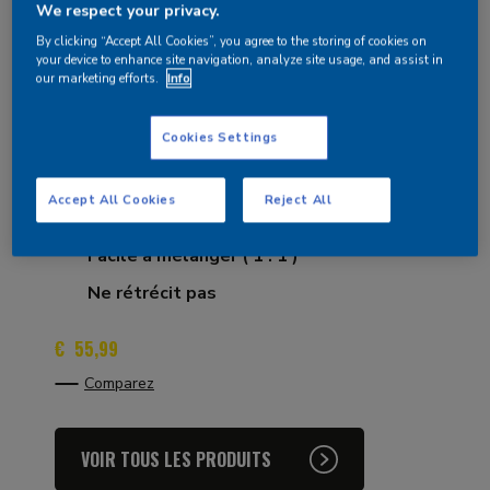
We respect your privacy.
By clicking “Accept All Cookies”, you agree to the storing of cookies on
your device to enhance site navigation, analyze site usage, and assist in
Commentaires
(
0
)
our marketing efforts.
Info
Réparateur de Bois – Séchage Rapide
Cookies Settings
Pour la réparation rapide et durable de dégâts, de
fissures et d’angles
Accept All Cookies
Reject All
Séchage rapide
Facile à mélanger ( 1 : 1 )
Ne rétrécit pas
€
55,99
Comparez
VOIR TOUS LES PRODUITS