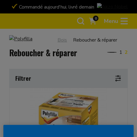
Commandé aujourd'hui, livré demain
Payez en toute 
Bancontact ou ca
0
Menu
Bois
Reboucher & réparer
Reboucher & réparer
1
2
Filtrer