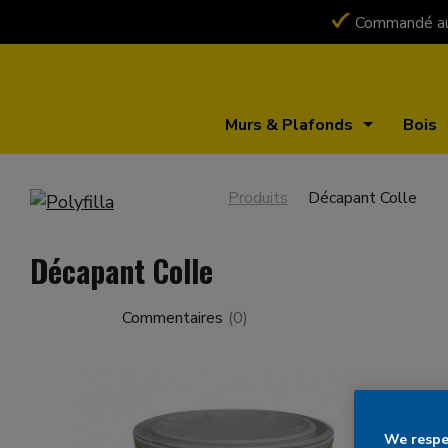
Commandé auj
Murs & Plafonds
Bois
Produits
Décapant Colle
Décapant Colle
Commentaires
(
0
)
We respec