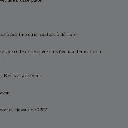
avec une brosse plate.
ir à peinture ou un couteau à décaper.
aces de colle et recouvrez-les éventuellement d’un
.
u. Bien laisser sécher.
savon.
ocker au-dessus de 25°C.