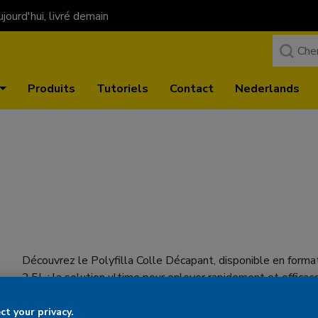
ourd'hui, livré demain
Produits
Tutoriels
Contact
Nederlands
Découvrez le Polyfilla Colle Décapant, disponible en forma
2.5L : la solution ultime pour enlever rapidement et efficac
et les résidus de colle sur les murs et les sols.
t your privacy.