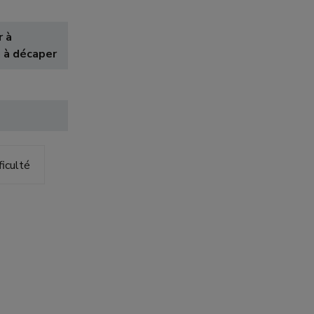
r à
u à décaper