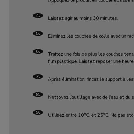
Appliquez le produit en couche épaisse 
4.
Laissez agir au moins 30 minutes.
5.
Eliminez les couches de colle avec un raclo
6.
Traitez une fois de plus les couches ten
film plastique. Laissez reposer une heure
7.
Après élimination, rincez le support à l’ea
8.
Nettoyez l’outillage avec de l’eau et du 
9.
Utilisez entre 10°C. et 25°C. Ne pas st