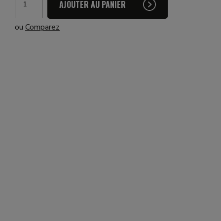
AJOUTER AU PANIER
de
Décapant
ou
Comparez
Colle